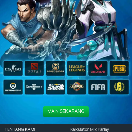
MAIN SEKARANG
TENTANG KAMI
Kalkulator Mix Parlay