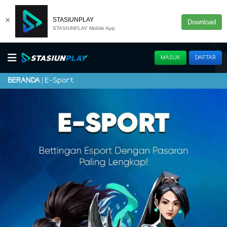
×
STASIUNPLAY
Download
STASIUNPLAY Mobile App
MASUK
DAFTAR
E-Sport
BERANDA